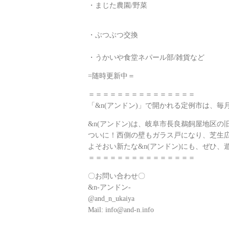
・まじた農園/野菜
・ぶつぶつ交換
・うかいや食堂ネパール部/雑貨など
=随時更新中＝
＝＝＝＝＝＝＝＝＝＝＝＝＝＝＝
「&n(アンドン)」で開かれる定例市は、毎
&n(アンドン)は、岐阜市長良鵜飼屋地区
ついに！西側の壁もガラス戸になり、芝生
よそおい新たな&n(アンドン)にも、ぜひ、
＝＝＝＝＝＝＝＝＝＝＝＝＝＝＝
〇お問い合わせ〇
&n-アンドン-
@and_n_ukaiya
Mail: info@and-n.info