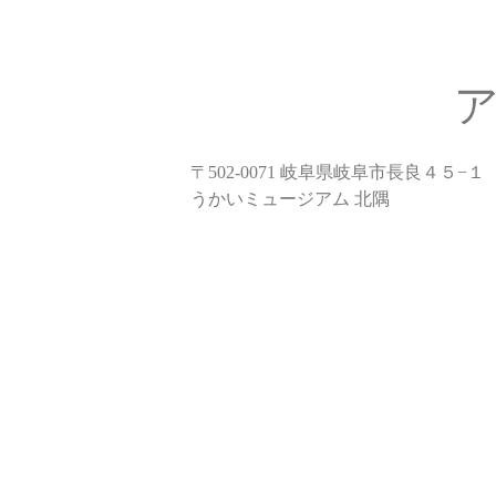
〒502-0071 岐阜県岐阜市長良４５−１
うかいミュージアム 北隅