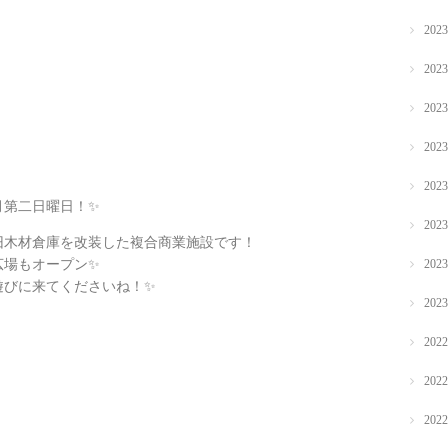
202
202
202
202
202
月第二日曜日！✨
202
の旧木材倉庫を改装した複合商業施設です！
広場もオープン✨
202
遊びに来てくださいね！✨
202
202
202
202