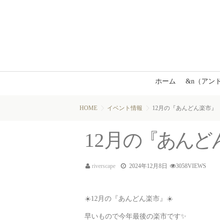
ホーム
&n（アン
HOME
イベント情報
12月の『あんどん楽市』
12
月
の
『
あ
ん
ど
riverscape
2024年12月8日
3058VIEWS
☀️12月の『あんどん楽市』☀️
早いもので今年最後の楽市です✨