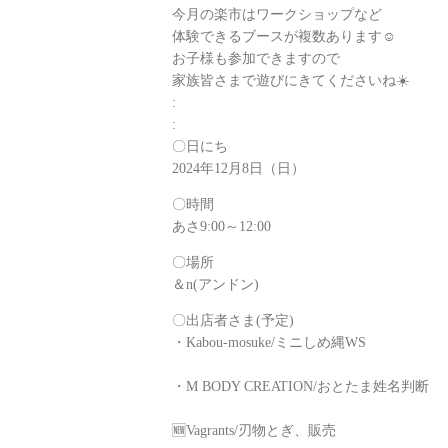
今月の楽市はワークショップなど
体験できるブースが複数あります☺️
お子様も参加できますので
家族皆さまで遊びにきてくださいね☀️
:
:
〇日にち
2024年12月8日（日）
〇時間
あさ9:00～12:00
〇場所
＆n(アンドン)
〇出店者さま(予定)
・Kabou-mosuke/ミニしめ縄WS
・M BODY CREATION/おとたま姓名判断
🆕Vagrants/刃物とぎ、販売