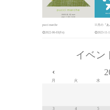
pucci marche
11月の『
2022-06-03(Fri)
2023-11-1
イベン
2
月
火
水
3
4
5