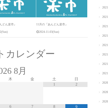
202
202
あんどん楽市』
11月の『あんどん楽市』
202
2(Sun)
2024-11-03(Sun)
202
202
トカレンダー
202
202
026
8月
202
木
金
土
日
202
1
2
202
202
6
7
8
9