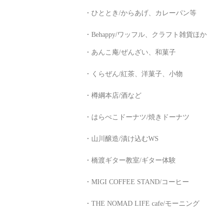
・ひととき/からあげ、カレーパン等
・Behappy/ワッフル、クラフト雑貨ほか
・あんこ庵/ぜんざい、和菓子
・くらぜん/紅茶、洋菓子、小物
・樽綱本店/酒など
・はらぺこドーナツ/焼きドーナツ
・山川醸造/漬け込むWS
・橋渡ギター教室/ギター体験
・MIGI COFFEE STAND/コーヒー
・THE NOMAD LIFE cafe/モーニング