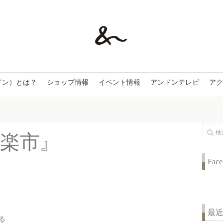
ドン）とは？
ショップ情報
イベント情報
アンドンテレビ
アク
ん
楽
市
』
Fac
最
る