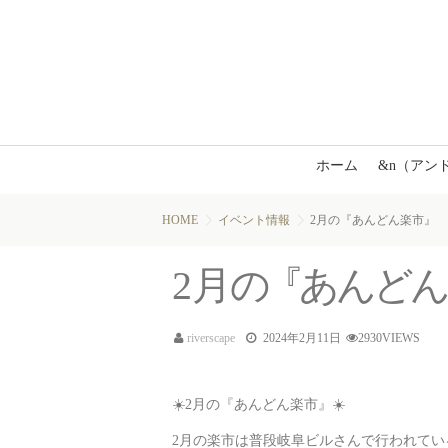
ホーム
&n（アン
HOME
イベント情報
2月の『あんどん楽市』
2
月
の
『
あ
ん
ど
riverscape
2024年2月11日
2930VIEWS
☀️2月の『あんどん楽市』☀️
2月の楽市は普段岐阜ビルさんで行われてい