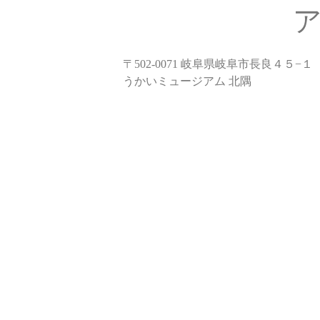
〒502-0071 岐阜県岐阜市長良４５−１
うかいミュージアム 北隅