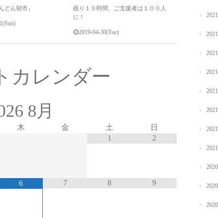
あんどん朝市』
残り１０時間、ご支援者は１００人
202
に！
1(Sun)
2019-04-30(Tue)
202
202
トカレンダー
202
202
026
8月
202
木
金
土
日
202
1
2
202
202
7
8
9
6
202
202