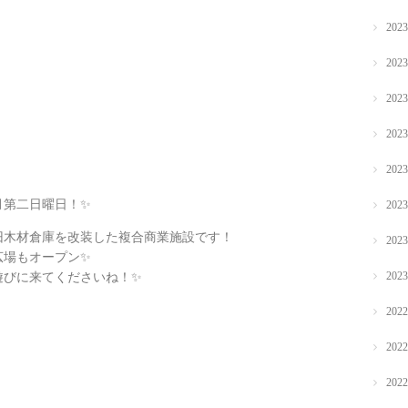
202
202
202
202
202
月第二日曜日！✨
202
の旧木材倉庫を改装した複合商業施設です！
202
広場もオープン✨
202
遊びに来てくださいね！✨
202
202
202