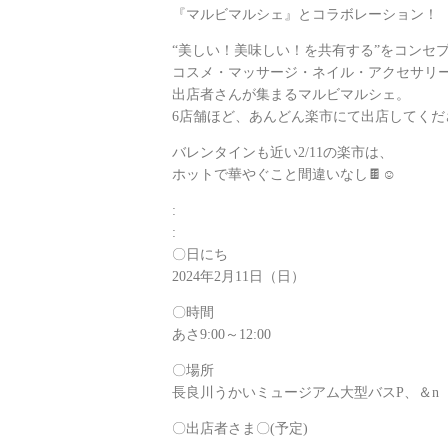
『マルビマルシェ』とコラボレーション！
“美しい！美味しい！を共有する”をコンセ
コスメ・マッサージ・ネイル・アクセサリ
出店者さんが集まるマルビマルシェ。
6店舗ほど、あんどん楽市にて出店してくだ
バレンタインも近い2/11の楽市は、
ホットで華やぐこと間違いなし🍫☺️
:
:
〇日にち
2024年2月11日（日）
〇時間
あさ9:00～12:00
〇場所
長良川うかいミュージアム大型バスP、＆n
〇出店者さま〇(予定)