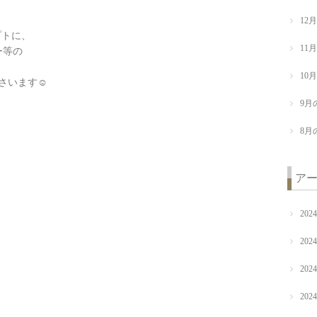
12
プトに、
11
ー等の
10
さいます☺️
9月
8月
ア
202
202
202
202