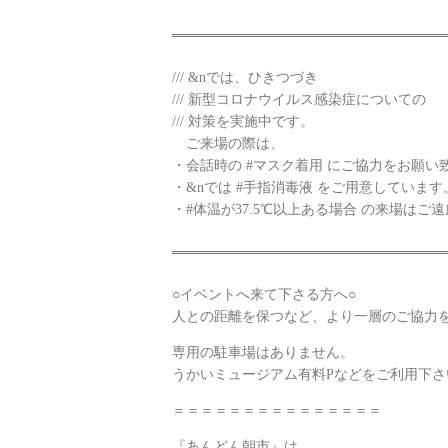
/// &nでは、ひきつづき
/// 新型コロナウイルス感染症についての
/// 対策を実施中です。
ご来場の際は、
・会話時の #マスク着用 にご協力をお願い
・&nでは #手指消毒液 をご用意していま
・#体温が37.5℃以上ある場合 の来場はご
○イベントへ来て下さる方へ○
人との距離を保つなど、より一層のご協力
専用の駐車場はありません。
うかいミュージアム有料Pなどをご利用下さ
＝＝＝＝＝＝＝＝＝＝＝＝＝＝＝
『あんどん朝市』は、