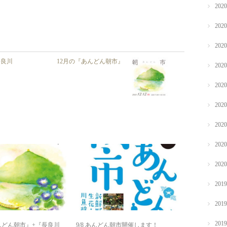
202
202
202
長良川
12月の『あんどん朝市』
202
202
202
202
202
202
201
201
201
んどん朝市』+『長良川
9/8 あんどん朝市開催します！