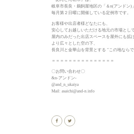
岐阜市長良・鵜飼屋地区の「＆n(アンドン)
毎月第２日曜に開催している定例市です。
お客様や出店者様どなたにも、
安心してお越しいただける地元の市場とし
屋内のみだった出店スペースを屋外にも拡
より広々とした空の下、
長良川と金華山を背景とする "この地ならで
＝＝＝＝＝＝＝＝＝＝＝＝＝＝＝
〇お問い合わせ〇
&n-アンドン-
@and_n_ukaiya
Mail: asaichi@and-n.info