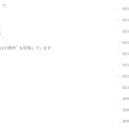
」で、
202
202
て、
202
げ、
202
はの朝市" を目指しています。
202
202
202
202
202
202
202