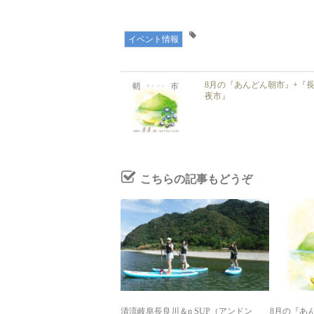
イベント情報
8月の『あんどん朝市』+『
夜市』
こちらの記事もどうぞ
清流岐阜長良川＆n SUP（アンドン
8月の『あ