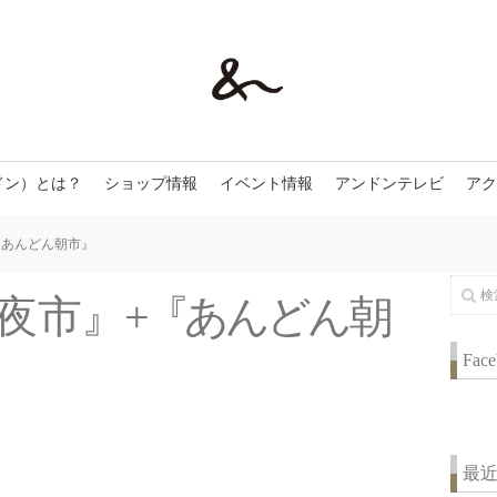
ドン）とは？
ショップ情報
イベント情報
アンドンテレビ
アク
『あんどん朝市』
夜
市
』
+
『
あ
ん
ど
ん
朝
Fac
最