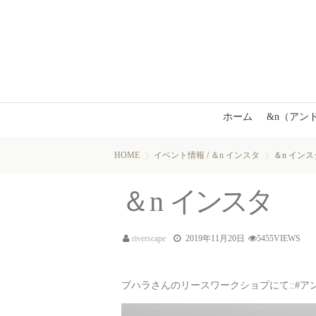
ホーム
&n（アン
HOME
イベント情報
/
＆n インスタ
＆n インス
＆n
イ
ン
ス
タ
riverscape
2019年11月20日
5455VIEWS
プハラさんのリースワークショプにて::#ア