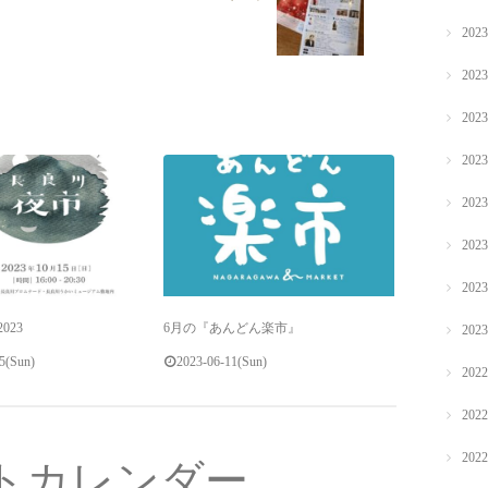
202
202
202
202
202
202
202
023
6月の『あんどん楽市』
202
5(Sun)
2023-06-11(Sun)
202
202
202
トカレンダー