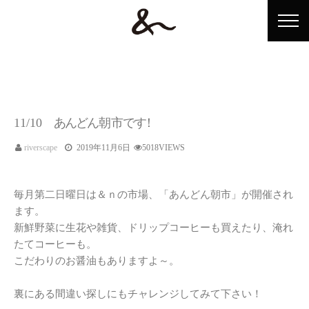
11/10
あ
ん
ど
ん
朝
市
で
す
！
ホーム
riverscape
2019年11月6日
5018VIEWS
&n（アンドン）とは？
毎月第二日曜日は＆ｎの市場、「あんどん朝市」が開催され
ショップ情報
ます。
イベント情報
新鮮野菜に生花や雑貨、ドリップコーヒーも買えたり、淹れ
たてコーヒーも。
アンドンテレビ
こだわりのお醤油もありますよ～。
アクセス
裏にある間違い探しにもチャレンジしてみて下さい！