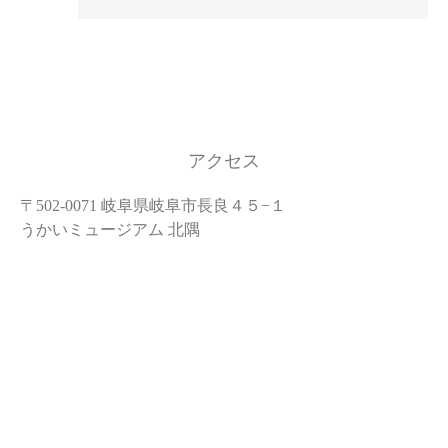
アクセス
〒502-0071 岐阜県岐阜市長良４５−１
うかいミュージアム 北隅