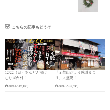
こちらの記事もどうぞ
12/22（日）あんどん湯け
「金華山だより感謝まつ
むり屋台村！
り」大盛況！
2019-12-19(Thu)
2019-02-24(Sun)