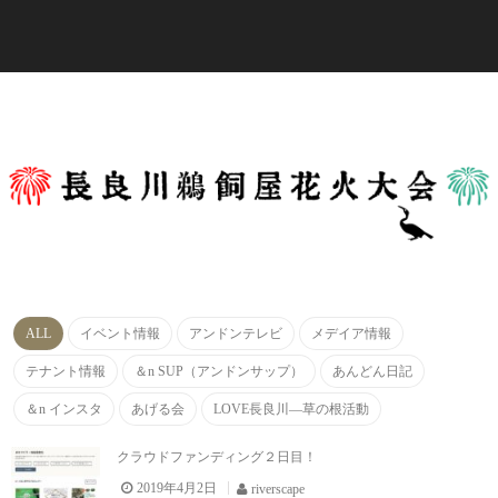
ALL
イベント情報
アンドンテレビ
メデイア情報
テナント情報
＆n SUP（アンドンサップ）
あんどん日記
＆n インスタ
あげる会
LOVE長良川―草の根活動
クラウドファンディング２日目！
2019年4月2日
riverscape