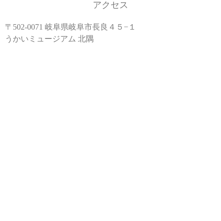
アクセス
〒502-0071 岐阜県岐阜市長良４５−１
うかいミュージアム 北隅