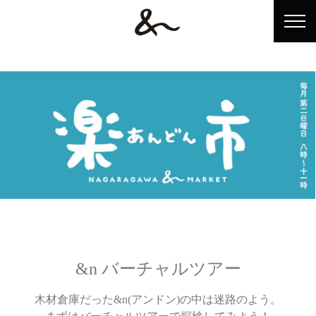
ホーム
&n（アンドン）とは？
ショップ情報
イベント情報
アンドンテレビ
&n バーチャルツアー
アクセス
木材倉庫だった&n(アンドン)の中は迷路のよう。