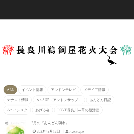
ALL
イベント情報
アンドンテレビ
メデイア情報
テナント情報
＆n SUP（アンドンサップ）
あんどん日記
＆n インスタ
あげる会
LOVE長良川―草の根活動
2月の『あんどん朝市』
2023年2月12日
riverscape