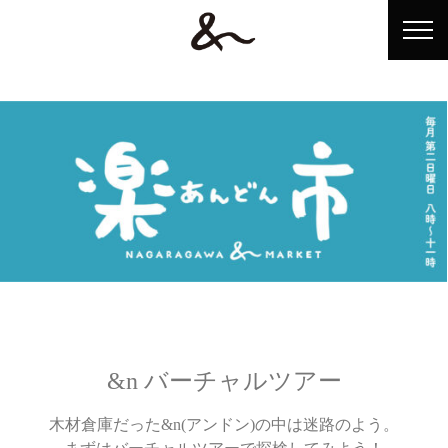
ホーム
&n（アンドン）とは？
ショップ情報
イベント情報
アンドンテレビ
&n バーチャルツアー
アクセス
木材倉庫だった&n(アンドン)の中は迷路のよう。