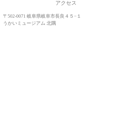
アクセス
〒502-0071 岐阜県岐阜市長良４５−１
うかいミュージアム 北隅