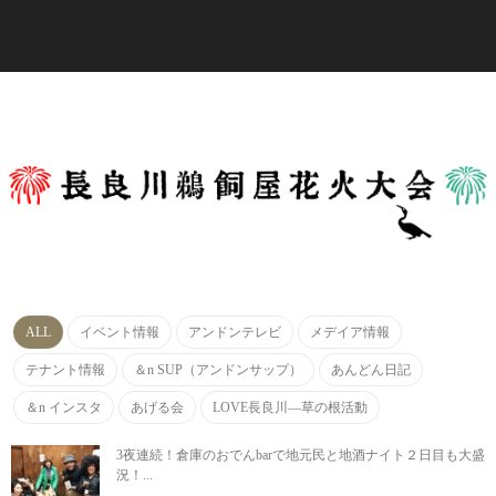
ALL
イベント情報
アンドンテレビ
メデイア情報
テナント情報
＆n SUP（アンドンサップ）
あんどん日記
＆n インスタ
あげる会
LOVE長良川―草の根活動
3夜連続！倉庫のおでんbarで地元民と地酒ナイト２日目も大盛
況！...