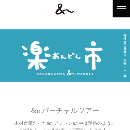
ホーム
&n（アンドン）とは？
ショップ情報
イベント情報
アンドンテレビ
&n バーチャルツアー
アクセス
木材倉庫だった&n(アンドン)の中は迷路のよう。