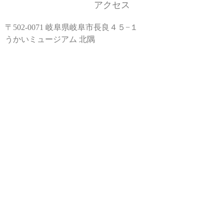
アクセス
〒502-0071 岐阜県岐阜市長良４５−１
うかいミュージアム 北隅